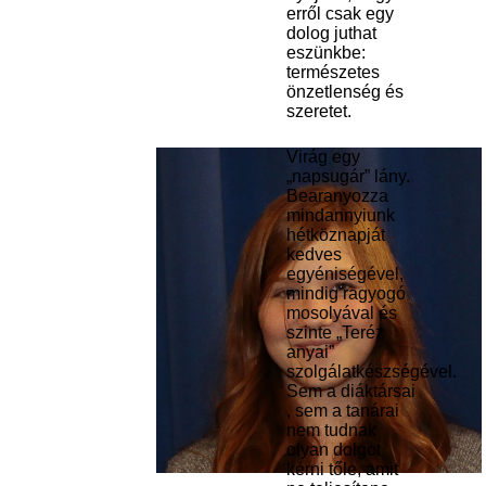
erről csak egy
dolog juthat
eszünkbe:
természetes
önzetlenség és
szeretet.
Virág egy
„napsugár” lány.
Bearanyozza
mindannyiunk
hétköznapját
kedves
egyéniségével,
mindig ragyogó
mosolyával és
szinte „Teréz
anyai”
szolgálatkészségével.
Sem a diáktársai
, sem a tanárai
nem tudnak
olyan dolgot
kérni tőle, amit