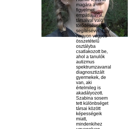
magára a
figyelmet
empátiájával,
társaival való
törődésével és
segítésével. Egy
nagyon vegyes
összetételű
osztályba
csatlakozott be,
ahol a tanulók
autizmus
spektrumzavarral
diagnosztizált
gyermekek, de
van, aki
értelmileg is
akadályozott.
Szabina sosem
tett különbséget
társai között
képességeik
miatt,
mindenkihez