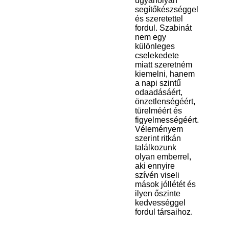
ugyanolyan
segítőkészséggel
és szeretettel
fordul. Szabinát
nem egy
különleges
cselekedete
miatt szeretném
kiemelni, hanem
a napi szintű
odaadásáért,
önzetlenségéért,
türelméért és
figyelmességéért.
Véleményem
szerint ritkán
találkozunk
olyan emberrel,
aki ennyire
szívén viseli
mások jóllétét és
ilyen őszinte
kedvességgel
fordul társaihoz.