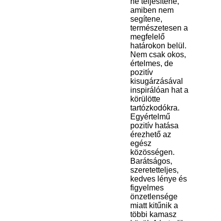
ne teljesítene,
amiben nem
segítene,
természetesen a
megfelelő
határokon belül.
Nem csak okos,
értelmes, de
pozitív
kisugárzásával
inspirálóan hat a
körülötte
tartózkodókra.
Egyértelmű
pozitív hatása
érezhető az
egész
közösségen.
Barátságos,
szeretetteljes,
kedves lénye és
figyelmes
önzetlensége
miatt kitűnik a
többi kamasz