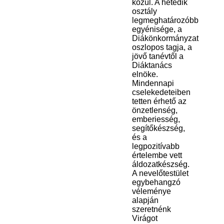
közül. A hetedik
osztály
legmeghatározóbb
egyénisége, a
Diákönkormányzat
oszlopos tagja, a
jövő tanévtől a
Diáktanács
elnöke.
Mindennapi
cselekedeteiben
tetten érhető az
önzetlenség,
emberiesség,
segítőkészség,
és a
legpozitívabb
értelembe vett
áldozatkészség.
A nevelőtestület
egybehangzó
véleménye
alapján
szeretnénk
Virágot