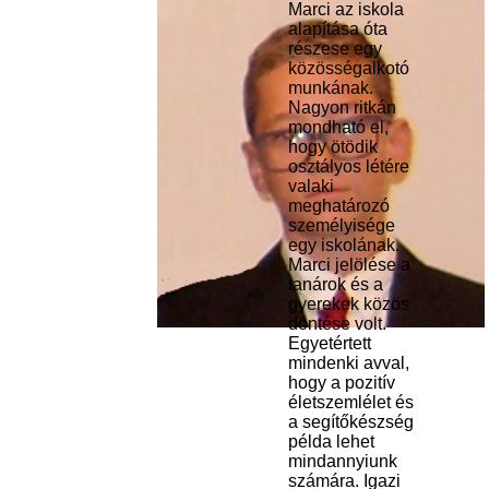
Marci az iskola
alapítása óta
részese egy
közösségalkotó
munkának.
Nagyon ritkán
mondható el,
hogy ötödik
osztályos létére
valaki
meghatározó
személyisége
egy iskolának.
Marci jelölése a
tanárok és a
gyerekek közös
döntése volt.
Egyetértett
mindenki avval,
hogy a pozitív
életszemlélet és
a segítőkészség
példa lehet
mindannyiunk
számára. Igazi