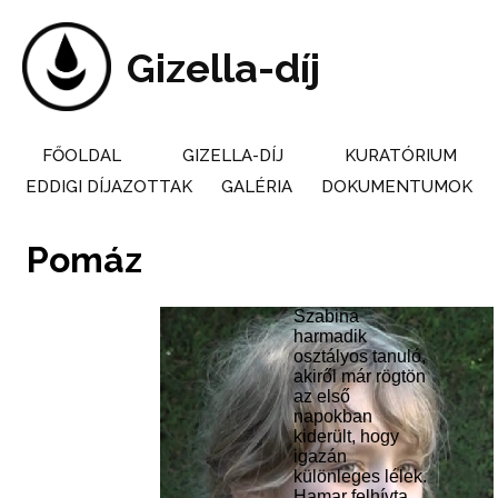
Skip
to
main
Gizella-díj
content
FŐOLDAL
GIZELLA-DÍJ
KURATÓRIUM
Main
EDDIGI DÍJAZOTTAK
GALÉRIA
DOKUMENTUMOK
navigation
Pomáz
Szabina
harmadik
osztályos tanuló,
akiről már rögtön
az első
napokban
kiderült, hogy
igazán
különleges lélek.
Hamar felhívta