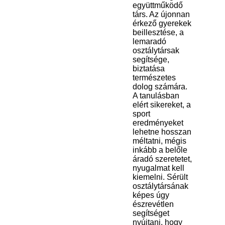
együttműködő
társ. Az újonnan
érkező gyerekek
beillesztése, a
lemaradó
osztálytársak
segítsége,
biztatása
természetes
dolog számára.
A tanulásban
elért sikereket, a
sport
eredményeket
lehetne hosszan
méltatni, mégis
inkább a belőle
áradó szeretetet,
nyugalmat kell
kiemelni. Sérült
osztálytársának
képes úgy
észrevétlen
segítséget
nyújtani, hogy